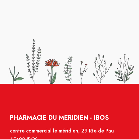
PHARMACIE DU MERIDIEN - IBOS
centre commercial le méridien, 29 Rte de Pau