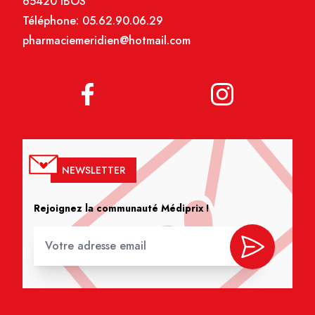
65420 IBOS
Téléphone:
05.62.90.06.29
pharmaciemeridien@hotmail.com
NEWSLETTER
Rejoignez la communauté Médiprix !