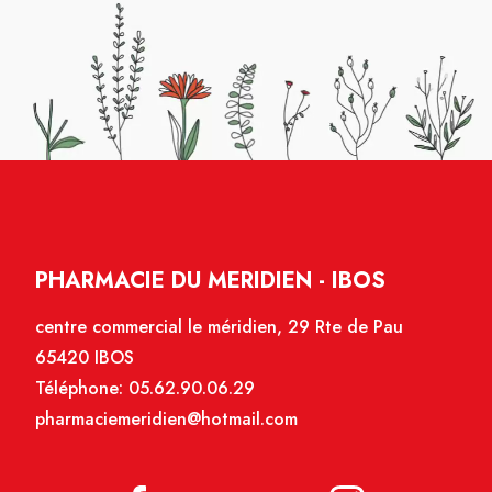
PHARMACIE DU MERIDIEN - IBOS
centre commercial le méridien, 29 Rte de Pau
65420 IBOS
Téléphone:
05.62.90.06.29
pharmaciemeridien@hotmail.com