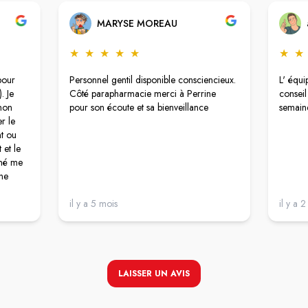
MARYSE MOREAU
★
★
★
★
★
★
★
pour
Personnel gentil disponible consciencieux.
L' équi
. Je
Côté parapharmacie merci à Perrine
conseil
 non
pour son écoute et sa bienveillance
semain
r le
t ou
 et le
gné me
une
epuis
drai
il y a 5 mois
il y a 
t
ls
LAISSER UN AVIS