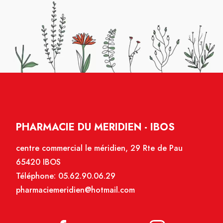
PHARMACIE DU MERIDIEN - IBOS
centre commercial le méridien, 29 Rte de Pau
65420 IBOS
Téléphone:
05.62.90.06.29
pharmaciemeridien@hotmail.com