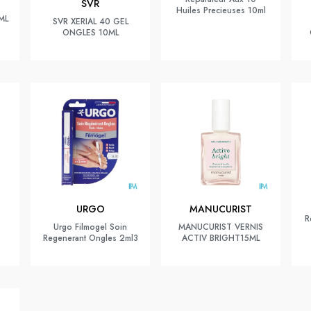
SVR
Huiles Precieuses 10ml
ML
SVR XERIAL 40 GEL
ONGLES 10ML
URGO
MANUCURIST
R
Urgo Filmogel Soin
MANUCURIST VERNIS
Regenerant Ongles 2ml3
ACTIV BRIGHT15ML