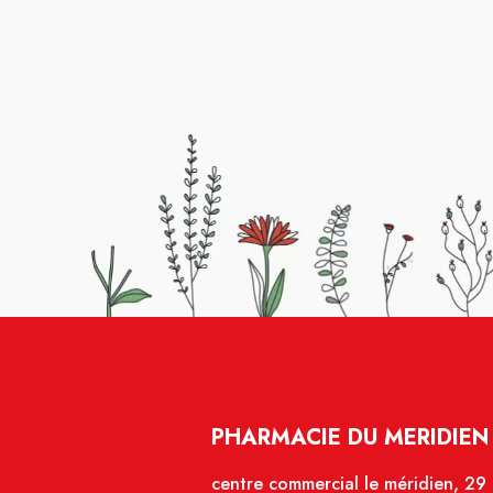
PHARMACIE DU MERIDIEN 
centre commercial le méridien, 29