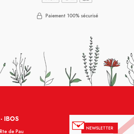
Paiement 100% sécurisé
- IBOS
NEWSLETTER
 Rte de Pau