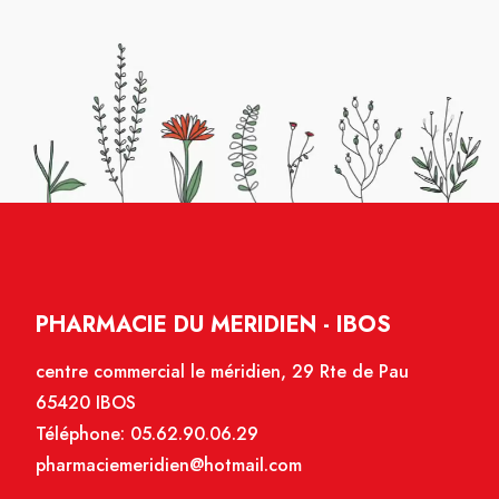
PHARMACIE DU MERIDIEN - IBOS
centre commercial le méridien, 29 Rte de Pau
65420 IBOS
Téléphone:
05.62.90.06.29
pharmaciemeridien@hotmail.com