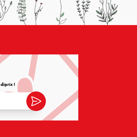
iprix !