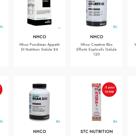
NHCO
NHCO
Nhco Pondimax Appetit
Nhco Creatine Rbx
Et Nutrition Gelule 84
Efforts Explosifs Gelule
120
r
-3 pour
19.98€
NHCO
STC NUTRITION