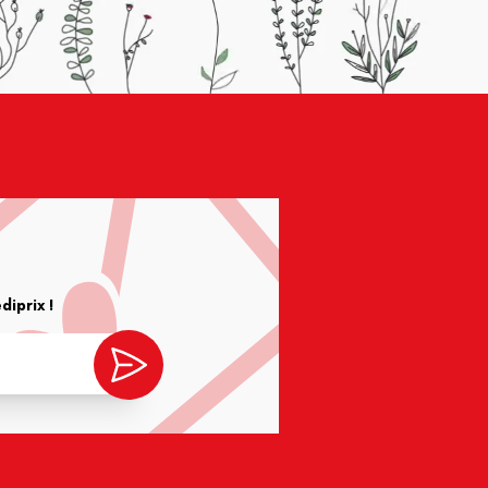
iprix !