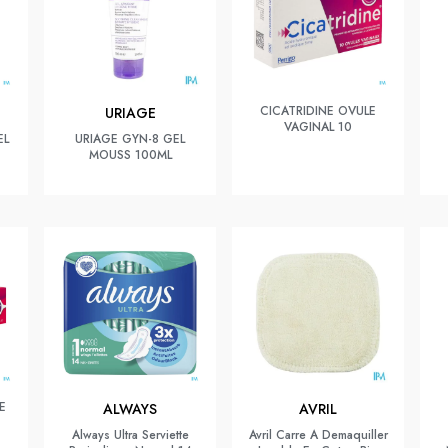
CICATRIDINE OVULE
URIAGE
VAGINAL 10
EL
URIAGE GYN-8 GEL
MOUSS 100ML
E
ALWAYS
AVRIL
Always Ultra Serviette
Avril Carre A Demaquiller