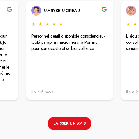
MARYSE MOREAU
★
★
★
★
★
★
★
pour
Personnel gentil disponible consciencieux.
L' équi
. Je
Côté parapharmacie merci à Perrine
conseil
 non
pour son écoute et sa bienveillance
semain
r le
t ou
 et le
gné me
une
epuis
drai
il y a 5 mois
il y a 
t
ls
LAISSER UN AVIS