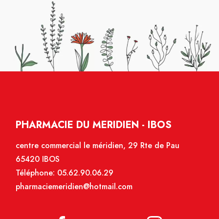
PHARMACIE DU MERIDIEN - IBOS
centre commercial le méridien, 29 Rte de Pau
65420 IBOS
Téléphone:
05.62.90.06.29
pharmaciemeridien@hotmail.com