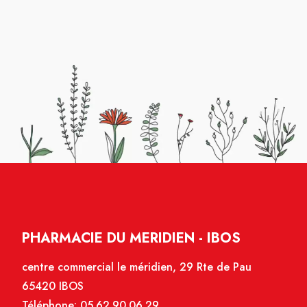
PHARMACIE DU MERIDIEN - IBOS
centre commercial le méridien, 29 Rte de Pau
65420 IBOS
Téléphone:
05.62.90.06.29