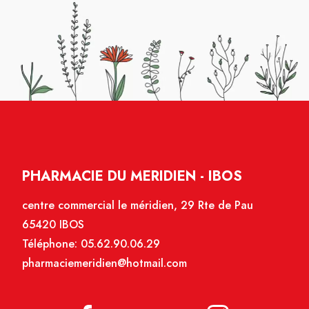
PHARMACIE DU MERIDIEN - IBOS
centre commercial le méridien, 29 Rte de Pau
65420 IBOS
Téléphone:
05.62.90.06.29
pharmaciemeridien@hotmail.com