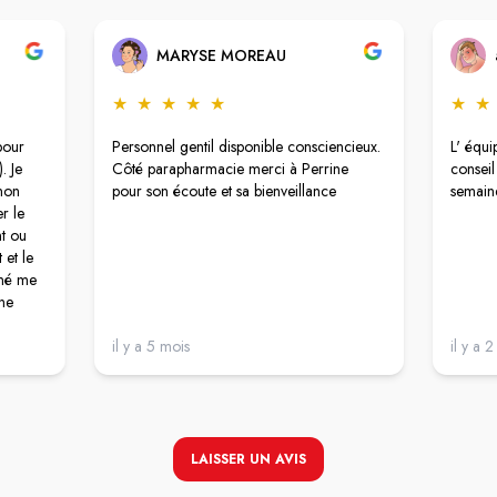
MARYSE MOREAU
★
★
★
★
★
★
★
pour
Personnel gentil disponible consciencieux.
L' équi
. Je
Côté parapharmacie merci à Perrine
conseil
 non
pour son écoute et sa bienveillance
semain
r le
t ou
 et le
gné me
une
epuis
drai
il y a 5 mois
il y a 
t
ls
LAISSER UN AVIS