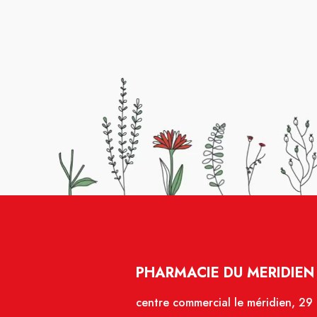
PHARMACIE DU MERIDIEN 
centre commercial le méridien, 29