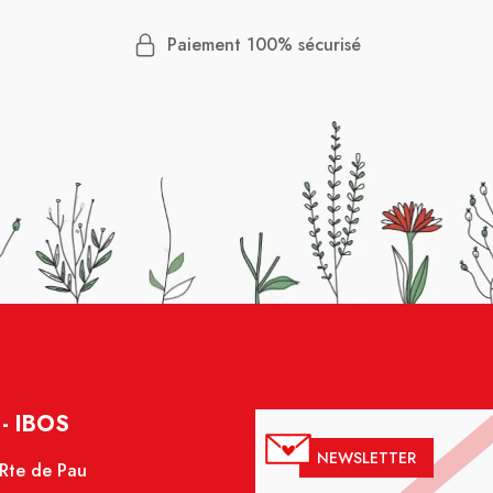
Paiement 100% sécurisé
- IBOS
NEWSLETTER
 Rte de Pau