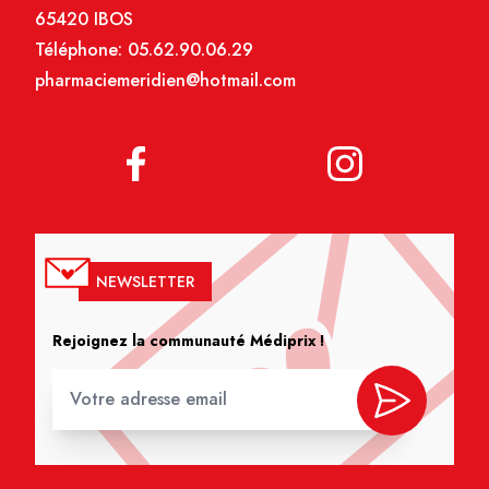
65420 IBOS
Téléphone:
05.62.90.06.29
pharmaciemeridien@hotmail.com
NEWSLETTER
Rejoignez la communauté Médiprix !