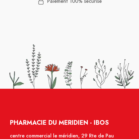
Paiement 100% sécurisé
PHARMACIE DU MERIDIEN - IBOS
centre commercial le méridien, 29 Rte de Pau