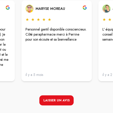
MARYSE MOREAU
★
★
★
★
★
★
★
pour
Personnel gentil disponible consciencieux.
L' équi
. Je
Côté parapharmacie merci à Perrine
conseil
 non
pour son écoute et sa bienveillance
semain
r le
t ou
 et le
gné me
une
epuis
drai
il y a 5 mois
il y a 
t
ls
LAISSER UN AVIS