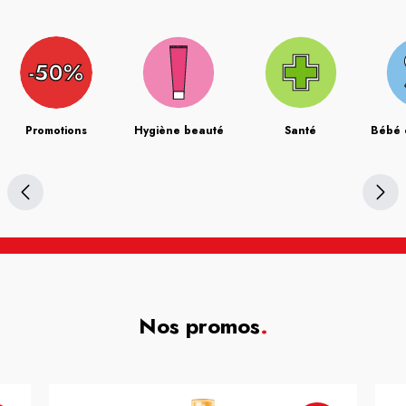
Promotions
Hygiène beauté
Santé
Bébé 
Nos promos
.