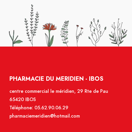
PHARMACIE DU MERIDIEN - IBOS
centre commercial le méridien, 29 Rte de Pau
65420 IBOS
Téléphone:
05.62.90.06.29
pharmaciemeridien@hotmail.com